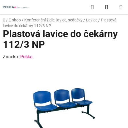
Přejít
Hledat
NÁKUP
na
obsah
KOŠÍK
Domů
/
E-shop
/
Konferenční židle, lavice, sedačky
/
Lavice
/
Plastová
lavice do čekárny 112/3 NP
Plastová lavice do čekárny
112/3 NP
Značka:
Peška