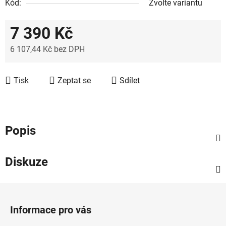
Kód:
Zvolte variantu
7 390 Kč
6 107,44 Kč bez DPH
Měrná cena:
Tisk
Zeptat se
Sdílet
Popis
Diskuze
Z
á
Informace pro vás
p