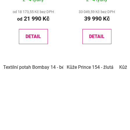
252
od 18 173,55 Kč bez DPH
33 049,59 Kč bez DPH
21 990 Kč
39 990 Kč
od
DETAIL
DETAIL
Textilní potah Bombay 14 - béžová
Kůže Prince 154 - žlutá
Textilní potah Bombay 3
Kůže 