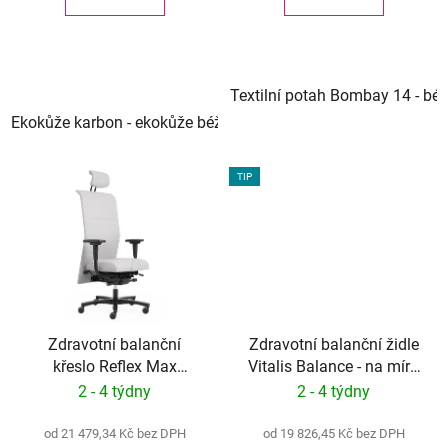
Textilní potah Bombay 14 - bé
Ekokůže karbon - ekokůže béžová perforovaná
Ekokůže kar
TIP
Zdravotní balanční
Zdravotní balanční židle
křeslo Reflex Max
Vitalis Balance - na míru
Balance - na míru
ČESKÝ PATENT č.305
2 - 4 týdny
2 - 4 týdny
ČESKÝ PATENT č.305
252
252
od 21 479,34 Kč bez DPH
od 19 826,45 Kč bez DPH