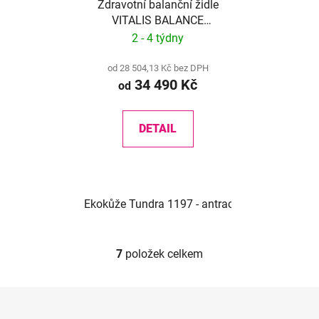
Zdravotní balanční židle
VITALIS BALANCE
AIRSOFT XL WT
2 - 4 týdny
od 28 504,13 Kč bez DPH
34 490 Kč
od
DETAIL
Ekokůže Tundra 1197 - antracit
Ekokůže Tund
7
položek celkem
O
v
l
Z
á
á