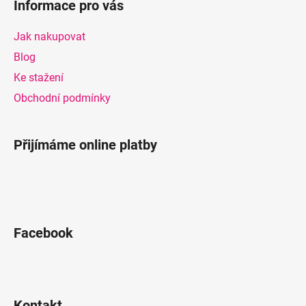
d
Informace pro vás
p
a
a
c
Jak nakupovat
t
í
Blog
p
í
Ke stažení
r
v
Obchodní podmínky
k
y
v
Přijímáme online platby
ý
p
i
s
u
Facebook
Kontakt