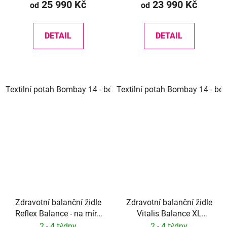
25 990 Kč
23 990 Kč
od
od
DETAIL
DETAIL
Textilní potah Bombay 14 - béžová
Textilní potah Bombay 14 - bé
Textilní potah Bombay 3
Zdravotní balanční židle
Zdravotní balanční židle
Reflex Balance - na míru
Vitalis Balance XL
ČESKÝ PATENT č.305
CUSTOM
2 - 4 týdny
2 - 4 týdny