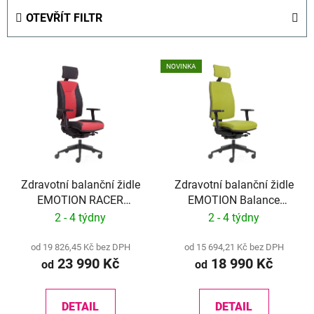
e
OTEVŘÍT FILTR
n
í
V
p
NOVINKA
ý
r
p
o
i
d
s
u
p
k
r
t
Zdravotní balanční židle
Zdravotní balanční židle
o
ů
EMOTION RACER
EMOTION Balance
d
Balance ČESKÝ PATENT
ČESKÝ PATENT č.305
2 - 4 týdny
2 - 4 týdny
u
č.305 252.
252
k
od 19 826,45 Kč bez DPH
od 15 694,21 Kč bez DPH
t
23 990 Kč
18 990 Kč
od
od
ů
DETAIL
DETAIL