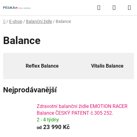
Přejít
Hledat
NÁKUP
na
obsah
KOŠÍK
Domů
/
E-shop
/
Balanční židle
/
Balance
Balance
Reflex Balance
Vitalis Balance
Nejprodávanější
Zdravotní balanční židle EMOTION RACER
Balance ČESKÝ PATENT č.305 252.
2 - 4 týdny
23 990 Kč
od