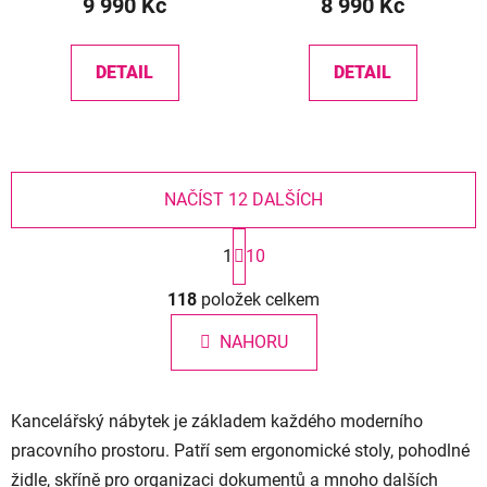
9 990 Kč
8 990 Kč
DETAIL
DETAIL
NAČÍST 12 DALŠÍCH
S
1
10
t
r
O
á
118
položek celkem
v
n
l
k
NAHORU
á
o
d
v
a
á
Kancelářský nábytek je základem každého moderního
c
n
í
í
pracovního prostoru. Patří sem ergonomické stoly, pohodlné
p
židle, skříně pro organizaci dokumentů a mnoho dalších