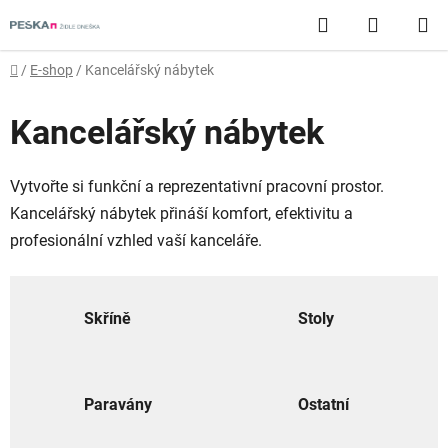
Přejít
Hledat
NÁKUP
na
obsah
KOŠÍK
Domů
/
E-shop
/
Kancelářský nábytek
Kancelářský nábytek
Vytvořte si funkční a reprezentativní pracovní prostor.
Kancelářský nábytek přináší komfort, efektivitu a
profesionální vzhled vaší kanceláře.
Skříně
Stoly
Paravány
Ostatní