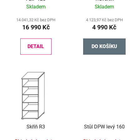
d
Skladem
Skladem
u
k
14 041,32 Kč bez DPH
4 123,97 Kč bez DPH
t
16 990 Kč
4 990 Kč
ů
DETAIL
DO KOŠÍKU
Skříň R3
Stůl DPW levý 160