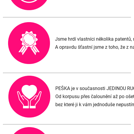
Jsme hrdí vlastníci několika patentů
A opravdu šťastní jsme z toho, že z n
PEŠKA je v současnosti JEDINOU RU
Od korpusu přes čalounění až po ošet
bez které ji k vám jednoduše nepustí