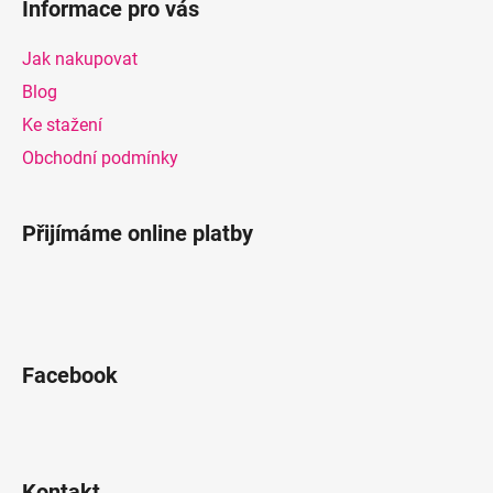
Informace pro vás
p
a
Jak nakupovat
t
Blog
í
Ke stažení
Obchodní podmínky
Přijímáme online platby
Facebook
Kontakt