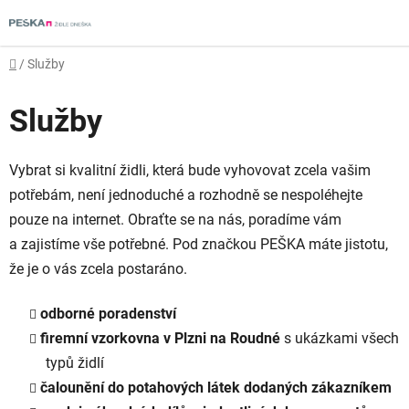
Přejít
na
obsah
Domů
/
Služby
Služby
Vybrat si kvalitní židli, která bude vyhovovat zcela vašim
potřebám, není jednoduché a rozhodně se nespoléhejte
pouze na internet. Obraťte se na nás, poradíme vám
a zajistíme vše potřebné. Pod značkou PEŠKA máte jistotu,
že je o vás zcela postaráno.
odborné poradenství
firemní vzorkovna v Plzni na Roudné
s ukázkami všech
typů židlí
čalounění do potahových látek dodaných zákazníkem