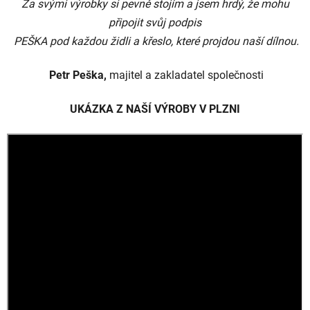
Za svými výrobky si pevně stojím a jsem hrdý, že mohu
připojit svůj podpis
PEŠKA pod každou židli a křeslo, které projdou naší dílnou.
Petr Peška,
majitel a
zakladatel společnosti
UKÁZKA Z NAŠÍ VÝROBY V PLZNI