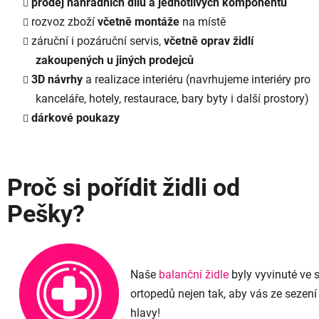
prodej náhradních dílů a jednotlivých komponentů
rozvoz zboží
včetně montáže
na místě
záruční i pozáruční servis,
včetně oprav židlí
zakoupených u jiných prodejců
3D návrhy
a realizace interiéru (navrhujeme interiéry pro
kanceláře, hotely, restaurace, bary byty i další prostory)
dárkové poukazy
Proč si pořídit židli od
Pešky?
Naše
balanční židle
byly vyvinuté ve 
ortopedů nejen tak, aby vás ze sezení
hlavy!