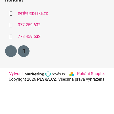
peska
@
peska.cz
377 259 632
778 459 632
Vytvořil
Pohání Shoptet
Copyright 2026
PEŠKA.CZ
. Všechna práva vyhrazena.