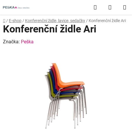
Přejít
Hledat
NÁKUP
na
obsah
KOŠÍK
Domů
/
E-shop
/
Konferenční židle, lavice, sedačky
/
Konferenční židle Ari
Konferenční židle Ari
Značka:
Peška