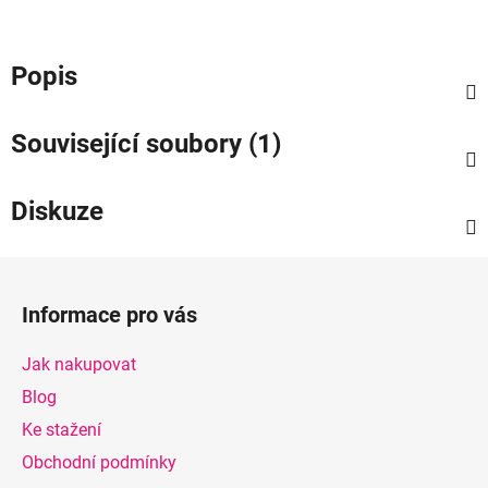
Popis
Související soubory (1)
Diskuze
Z
á
Informace pro vás
p
a
Jak nakupovat
t
Blog
í
Ke stažení
Obchodní podmínky