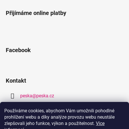
Přijímáme online platby
Facebook
Kontakt
peska
@
peska.cz
377 259 632
Používáme cookies, abychom Vám umožnili pohodlné
prohlížení webu a díky analýze provozu webu neustále
778 459 632
zlepšovali jeho funkce, výkon a použitelnost.
Více