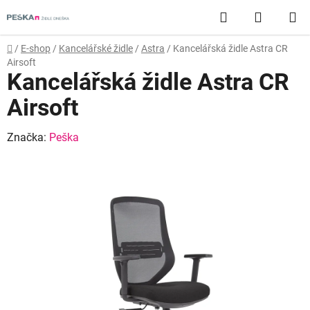
Přejít
Hledat
NÁKUP
na
obsah
KOŠÍK
Domů
/
E-shop
/
Kancelářské židle
/
Astra
/
Kancelářská židle Astra CR
Airsoft
Kancelářská židle Astra CR
Airsoft
Značka:
Peška