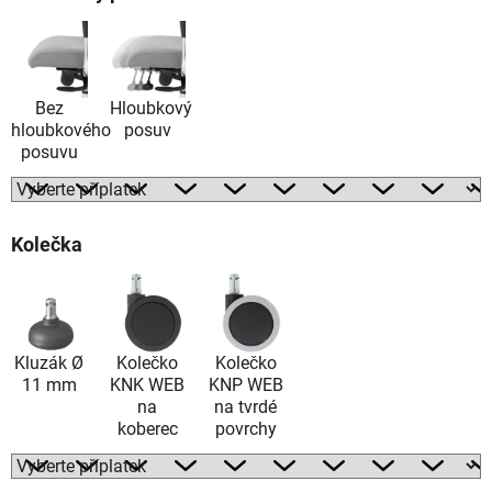
Bez
Hloubkový
hloubkového
posuv
posuvu
Kolečka
Kluzák Ø
Kolečko
Kolečko
11 mm
KNK WEB
KNP WEB
na
na tvrdé
koberec
povrchy