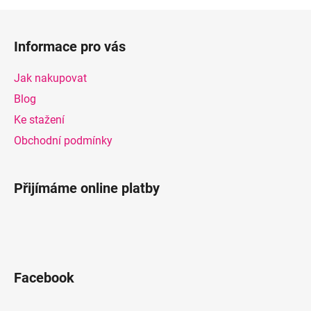
Z
á
Informace pro vás
p
a
Jak nakupovat
t
Blog
í
Ke stažení
Obchodní podmínky
Přijímáme online platby
Facebook