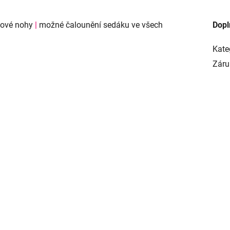
vové nohy
|
možné čalounění sedáku ve všech
Dopl
Kate
Záru