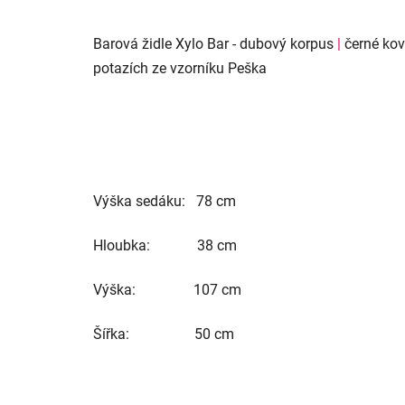
Barová židle Xylo Bar - dubový korpus
|
černé ko
potazích ze vzorníku Peška
Výška sedáku: 78 cm
Hloubka: 38 cm
Výška: 107 cm
Šířka: 50 cm