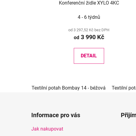
Konferenční židle XYLO 4KC
4 - 6 týdnů
od 3 297,52 Kč bez DPH
3 990 Kč
od
DETAIL
Textilní potah Bombay 14 - béžová
Textilní p
Z
á
Informace pro vás
Přijí
p
a
Jak nakupovat
t