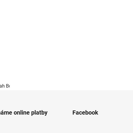
otah Bombay 33 - červená
Textilní potah Bombay 36 - šedá
T
máme online platby
Facebook