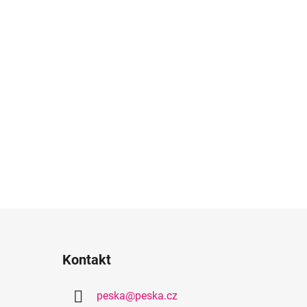
extilní potah Bombay 37 - modrá
Textilní potah Bombay 38 - 
Kontakt
peska
@
peska.cz