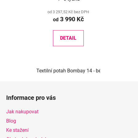
od 3 297,52 Kč bez DPH
3 990 Kč
od
DETAIL
Textilní potah Bombay 14 - béžová
Textilní 
Z
á
Informace pro vás
p
a
Jak nakupovat
t
Blog
í
Ke stažení