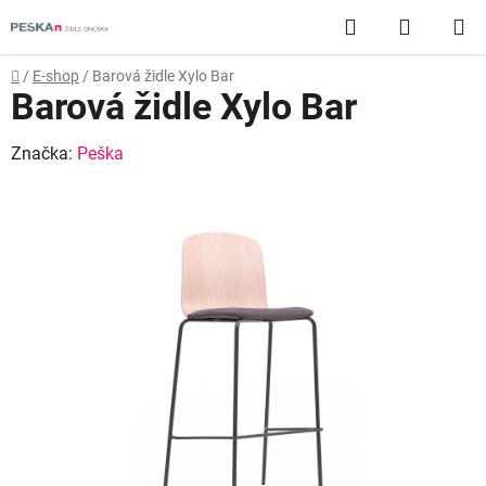
Přejít
Hledat
NÁKUP
na
obsah
KOŠÍK
Domů
/
E-shop
/
Barová židle Xylo Bar
Barová židle Xylo Bar
Značka:
Peška