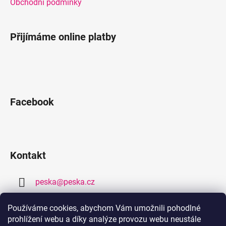
Obchodní podmínky
Přijímáme online platby
Facebook
Kontakt
peska
@
peska.cz
377 259 632
Používáme cookies, abychom Vám umožnili pohodlné
prohlížení webu a díky analýze provozu webu neustále