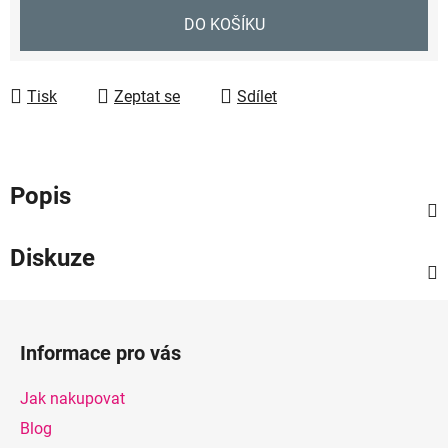
Měrná cena:
DO KOŠÍKU
Tisk
Zeptat se
Sdílet
Popis
Diskuze
Z
á
Informace pro vás
p
a
Jak nakupovat
t
Blog
í