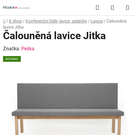
Přejít
Hledat
NÁKUP
na
obsah
KOŠÍK
Domů
/
E-shop
/
Konferenční židle, lavice, sedačky
/
Lavice
/
Čalouněná
lavice Jitka
Čalouněná lavice Jitka
Značka:
Peška
NOVINKA