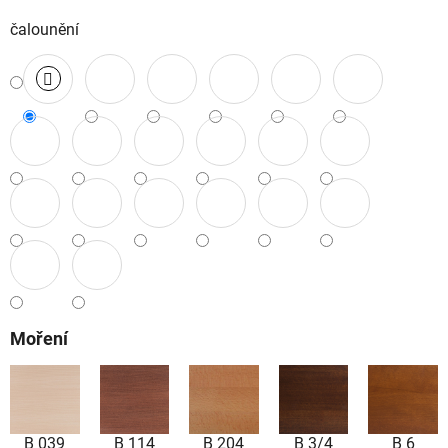
čalounění
Moření
B 039
B 114
B 204
B 3/4
B 6