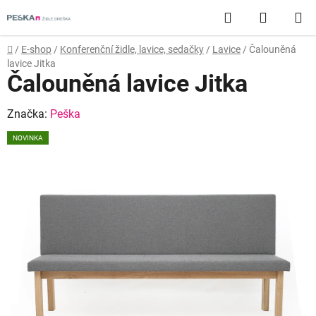
Přejít
Hledat
NÁKUP
na
obsah
KOŠÍK
Domů
/
E-shop
/
Konferenční židle, lavice, sedačky
/
Lavice
/
Čalouněná
lavice Jitka
Čalouněná lavice Jitka
Značka:
Peška
NOVINKA