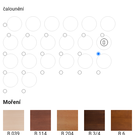
čalounění
Moření
B 039
B 114
B 204
B 3/4
B 6