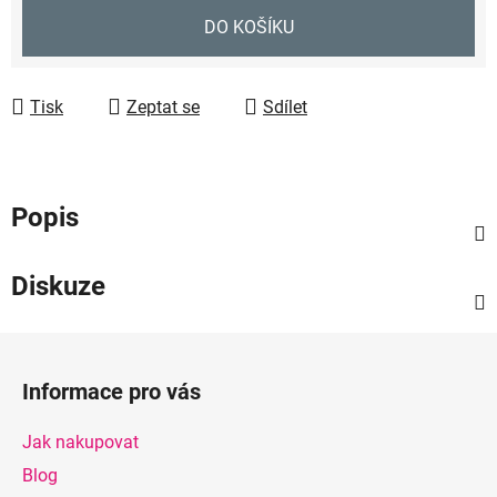
Měrná cena:
DO KOŠÍKU
Tisk
Zeptat se
Sdílet
Popis
Diskuze
Z
á
Informace pro vás
p
a
Jak nakupovat
t
Blog
í