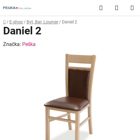
Přejít
Hledat
NÁKUP
na
obsah
KOŠÍK
Domů
/
E-shop
/
Byt, Bar, Lounge
/
Daniel 2
Daniel 2
Značka:
Peška