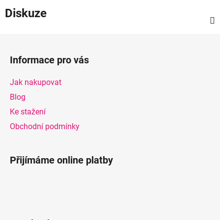
Diskuze
Z
á
Informace pro vás
p
a
Jak nakupovat
t
Blog
í
Ke stažení
Obchodní podmínky
Přijímáme online platby