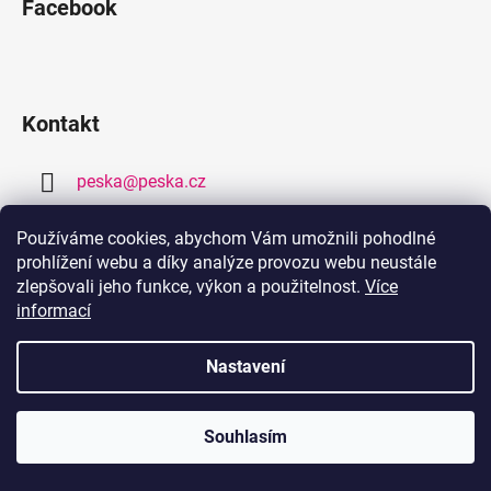
Facebook
Kontakt
peska
@
peska.cz
377 259 632
Používáme cookies, abychom Vám umožnili pohodlné
prohlížení webu a díky analýze provozu webu neustále
778 459 632
zlepšovali jeho funkce, výkon a použitelnost.
Více
informací
Nastavení
Souhlasím
Vytvořil
Pohání Shoptet
Copyright 2026
PEŠKA.CZ
. Všechna práva vyhrazena.