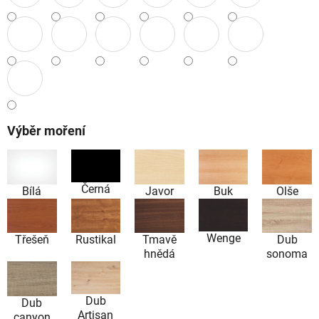
Výběr moření
Černá
Bílá
Javor
Buk
Olše
Wenge
Dub
Třešeň
Rustikal
Tmavě
sonoma
hnědá
Dub
Dub
Artisan
canyon