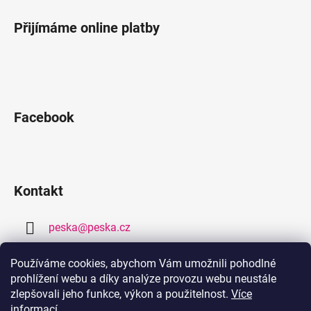
Přijímáme online platby
Facebook
Kontakt
peska
@
peska.cz
377 259 632
Používáme cookies, abychom Vám umožnili pohodlné
prohlížení webu a díky analýze provozu webu neustále
778 459 632
zlepšovali jeho funkce, výkon a použitelnost.
Více
informací