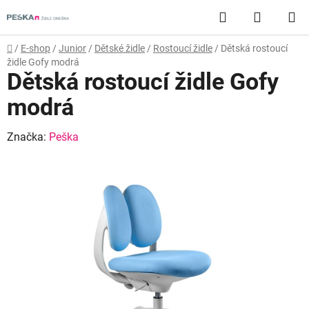
Přejít
Hledat
NÁKUP
na
obsah
KOŠÍK
Domů
/
E-shop
/
Junior
/
Dětské židle
/
Rostoucí židle
/
Dětská rostoucí
židle Gofy modrá
Dětská rostoucí židle Gofy
modrá
Značka:
Peška