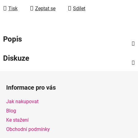
Tisk
Zeptat se
Sdílet
Popis
Diskuze
Z
á
Informace pro vás
p
a
Jak nakupovat
t
Blog
í
Ke stažení
Obchodní podmínky