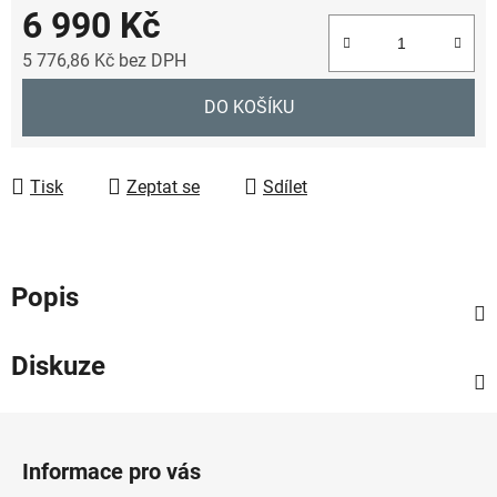
6 990 Kč
5 776,86 Kč
bez DPH
Měrná cena:
DO KOŠÍKU
Tisk
Zeptat se
Sdílet
Popis
Diskuze
Z
á
Informace pro vás
p