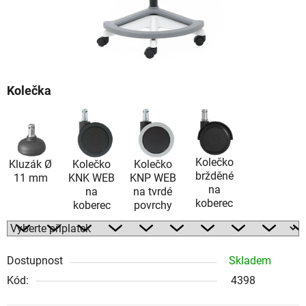
Kolečka
Kolečko
Kluzák Ø
Kolečko
Kolečko
bržděné
11 mm
KNK WEB
KNP WEB
na
na
na tvrdé
koberec
koberec
povrchy
Dostupnost
Skladem
Kód:
4398