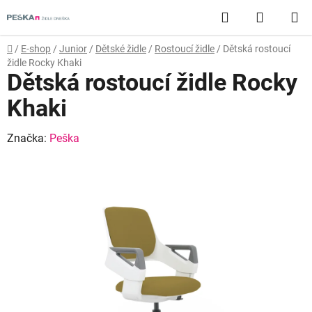
Přejít
Hledat
NÁKUP
na
obsah
KOŠÍK
Domů
/
E-shop
/
Junior
/
Dětské židle
/
Rostoucí židle
/
Dětská rostoucí
židle Rocky Khaki
Dětská rostoucí židle Rocky
Khaki
Značka:
Peška