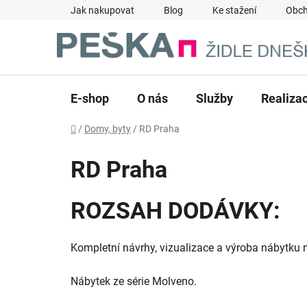
Přejít
Jak nakupovat
Blog
Ke stažení
Obch
na
obsah
E-shop
O nás
Služby
Realiza
Domů
/
Domy, byty
/
RD Praha
RD Praha
ROZSAH DODÁVKY:
Kompletní návrhy, vizualizace a výroba nábytku 
Nábytek ze série Molveno.