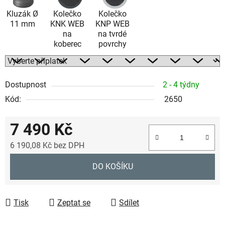
Kluzák Ø
Kolečko
Kolečko
11 mm
KNK WEB
KNP WEB
na
na tvrdé
koberec
povrchy
Dostupnost
2 - 4 týdny
Kód:
2650
7 490 Kč
6 190,08 Kč
bez DPH
Měrná cena:
DO KOŠÍKU
Tisk
Zeptat se
Sdílet