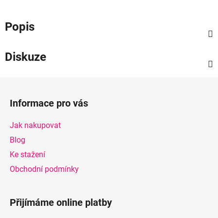
Popis
Diskuze
Z
á
Informace pro vás
p
a
Jak nakupovat
t
Blog
í
Ke stažení
Obchodní podmínky
Přijímáme online platby