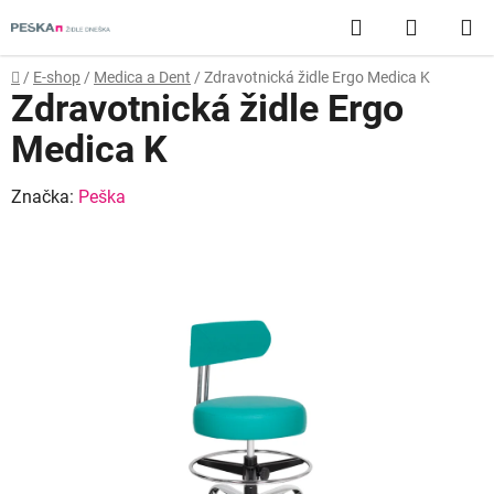
Přejít
Hledat
NÁKUP
na
obsah
KOŠÍK
Domů
/
E-shop
/
Medica a Dent
/
Zdravotnická židle Ergo Medica K
Zdravotnická židle Ergo
Medica K
Značka:
Peška