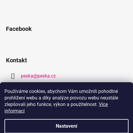
Facebook
Kontakt
peska
@
peska.cz
377 259 632
Používáme cookies, abychom Vám umožnili pohodlné
prohlížení webu a díky analýze provozu webu neustále
778 459 632
zlepšovali jeho funkce, výkon a použitelnost.
Více
informací
Nastavení