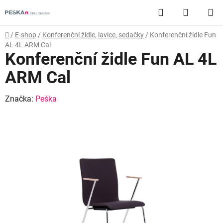
Přejít
Hledat
NÁKUP
na
obsah
KOŠÍK
Domů
/
E-shop
/
Konferenční židle, lavice, sedačky
/
Konferenční židle Fun
AL 4L ARM Cal
Konferenční židle Fun AL 4L
ARM Cal
Značka:
Peška