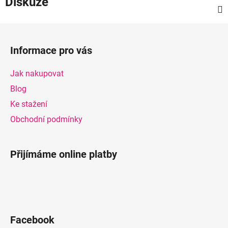
Diskuze
Z
á
Informace pro vás
p
a
Jak nakupovat
t
Blog
í
Ke stažení
Obchodní podmínky
Přijímáme online platby
Facebook