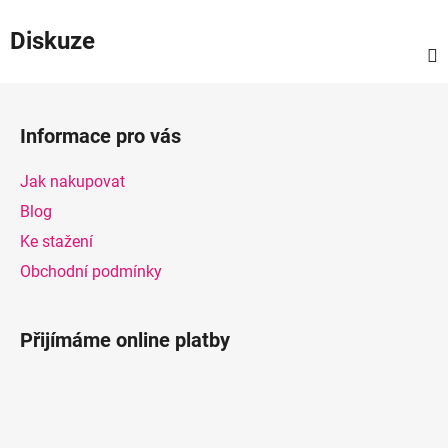
Diskuze
Z
á
Informace pro vás
p
a
Jak nakupovat
t
Blog
í
Ke stažení
Obchodní podmínky
Přijímáme online platby