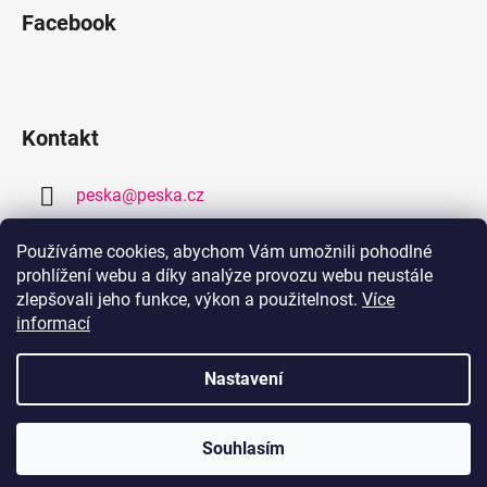
Facebook
Kontakt
peska
@
peska.cz
377 259 632
Používáme cookies, abychom Vám umožnili pohodlné
prohlížení webu a díky analýze provozu webu neustále
778 459 632
zlepšovali jeho funkce, výkon a použitelnost.
Více
informací
Nastavení
Souhlasím
Vytvořil
Pohání Shoptet
Copyright 2026
PEŠKA.CZ
. Všechna práva vyhrazena.