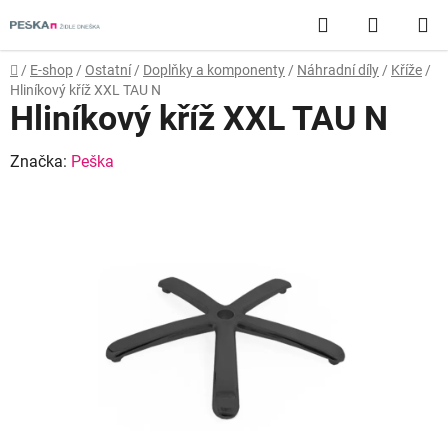
Přejít
Hledat
NÁKUP
na
obsah
KOŠÍK
Domů
/
E-shop
/
Ostatní
/
Doplňky a komponenty
/
Náhradní díly
/
Kříže
/
Hliníkový kříž XXL TAU N
Hliníkový kříž XXL TAU N
Značka:
Peška