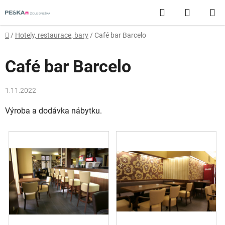
Přejít
Hledat
NÁKUP
na
obsah
KOŠÍK
Domů
/
Hotely, restaurace, bary
/
Café bar Barcelo
Café bar Barcelo
1.11.2022
Výroba a dodávka nábytku.