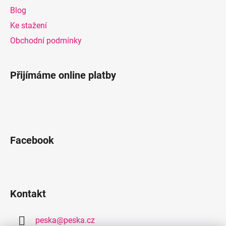
t
Blog
í
Ke stažení
Obchodní podmínky
Přijímáme online platby
Facebook
Kontakt
peska
@
peska.cz