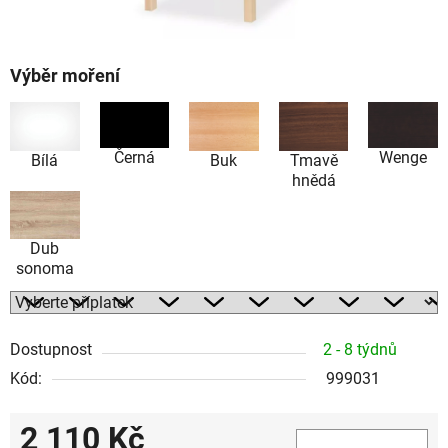
Výběr moření
Černá
Wenge
Bílá
Buk
Tmavě
hnědá
Dub
sonoma
Dostupnost
2 - 8 týdnů
Kód:
999031
2 110 Kč