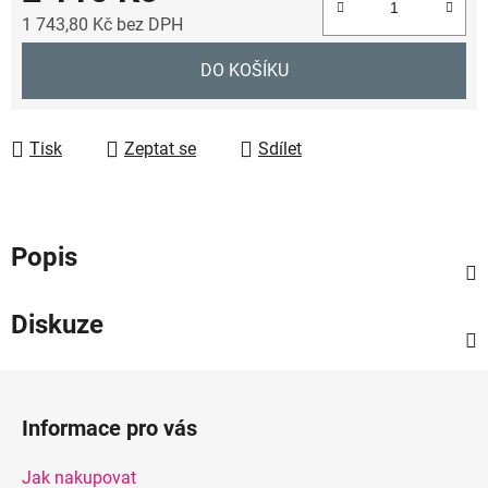
1 743,80 Kč
bez DPH
Měrná cena:
DO KOŠÍKU
Tisk
Zeptat se
Sdílet
Popis
Diskuze
Z
á
Informace pro vás
p
a
Jak nakupovat