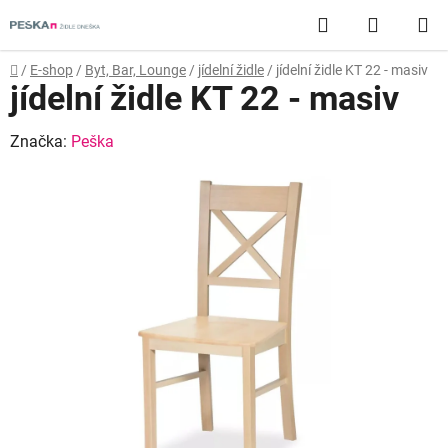
Přejít
Hledat
NÁKUP
na
obsah
KOŠÍK
Domů
/
E-shop
/
Byt, Bar, Lounge
/
jídelní židle
/
jídelní židle KT 22 - masiv
jídelní židle KT 22 - masiv
Značka:
Peška