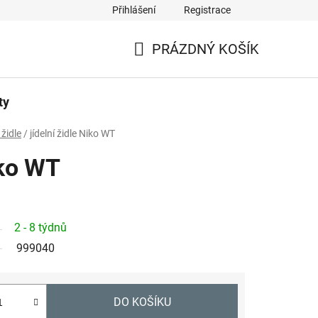
Přihlášení
Registrace
PRÁZDNÝ KOŠÍK
NÁKUPNÍ
KOŠÍK
ty
 židle
/
jídelní židle Niko WT
iko WT
2 - 8 týdnů
999040
DO KOŠÍKU