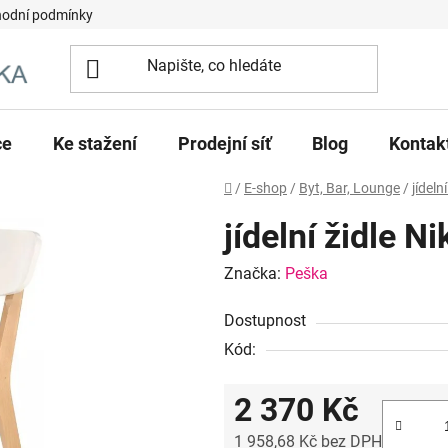
odní podmínky
ce
Ke stažení
Prodejní síť
Blog
Kontak
Domů
/
E-shop
/
Byt, Bar, Lounge
/
jídelní
jídelní židle N
Značka:
Peška
Dostupnost
Kód:
2 370 Kč
1 958,68 Kč bez DPH