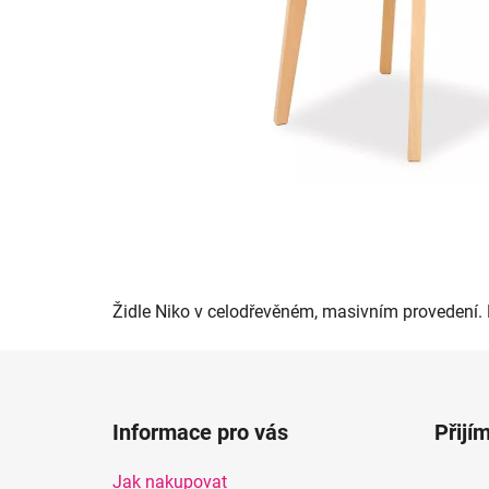
Židle Niko v celodřevěném, masivním provedení. 
Z
á
Informace pro vás
Přijí
p
a
Jak nakupovat