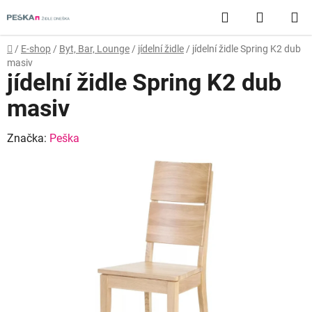
Přejít
Hledat
NÁKUP
na
obsah
KOŠÍK
Domů
/
E-shop
/
Byt, Bar, Lounge
/
jídelní židle
/
jídelní židle Spring K2 dub
masiv
jídelní židle Spring K2 dub
masiv
Značka:
Peška