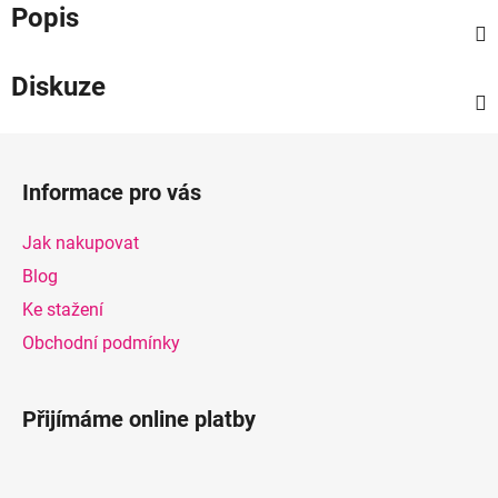
Popis
Diskuze
Z
á
Informace pro vás
p
a
Jak nakupovat
t
Blog
í
Ke stažení
Obchodní podmínky
Přijímáme online platby