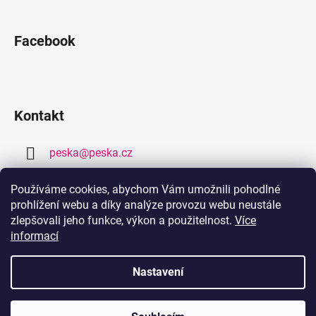
Facebook
Kontakt
peska
@
peska.cz
377 259 632
Používáme cookies, abychom Vám umožnili pohodlné
prohlížení webu a díky analýze provozu webu neustále
778 459 632
zlepšovali jeho funkce, výkon a použitelnost.
Více
informací
Nastavení