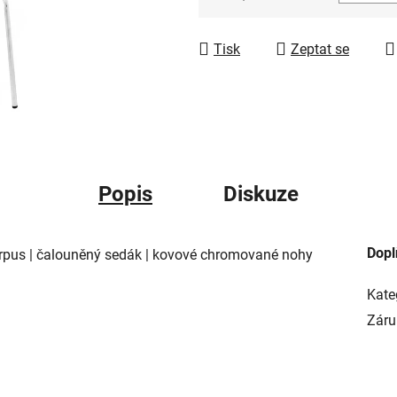
Měrná cena:
Tisk
Zeptat se
Popis
Diskuze
Dopl
orpus
|
čalouněný sedák
|
kovové chromované nohy
Kate
Záru