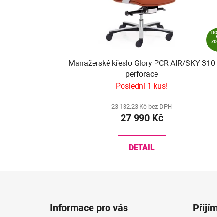
D
Z
Manažerské křeslo Glory PCR AIR/SKY 310
perforace
Poslední 1 kus!
23 132,23 Kč bez DPH
27 990 Kč
DETAIL
Z
á
Informace pro vás
Přijí
p