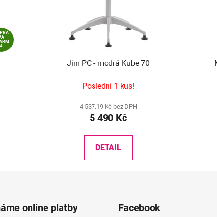
OPRA
VA
DARM
A
Jim PC - modrá Kube 70
Poslední 1 kus!
4 537,19 Kč bez DPH
5 490 Kč
DETAIL
máme online platby
Facebook