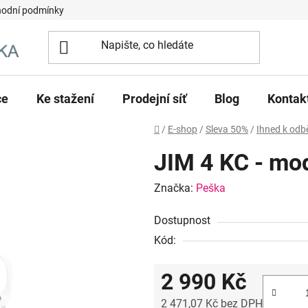
odní podmínky
ce
Ke stažení
Prodejní síť
Blog
Kontak
Domů
/
E-shop
/
Sleva 50%
/
Ihned k odb
JIM 4 KC - mo
Značka:
Peška
Dostupnost
Kód:
2 990 Kč
2 471,07 Kč bez DPH