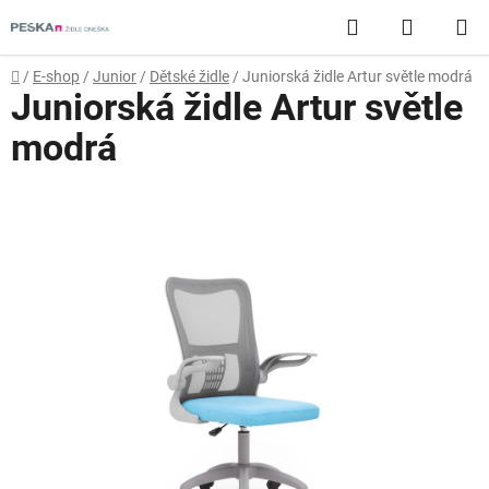
Přejít
Hledat
NÁKUP
na
obsah
KOŠÍK
Domů
/
E-shop
/
Junior
/
Dětské židle
/
Juniorská židle Artur světle modrá
Juniorská židle Artur světle
modrá