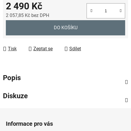
2 490 Kč
2 057,85 Kč
bez DPH
Měrná cena:
DO KOŠÍKU
Tisk
Zeptat se
Sdílet
Popis
Diskuze
Z
á
Informace pro vás
p