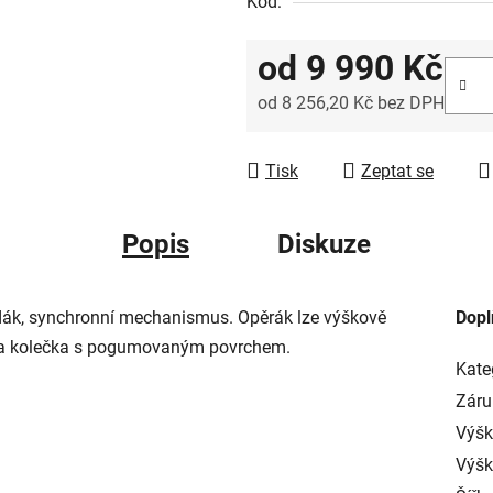
Kód:
od
9 990 Kč
od
8 256,20 Kč
bez DPH
Měrná cena:
Tisk
Zeptat se
Popis
Diskuze
edák, synchronní mechanismus. Opěrák lze výškově
Dopl
říž a kolečka s pogumovaným povrchem.
Kate
Záru
Výšk
Výš