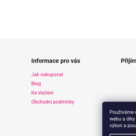
Z
á
Informace pro vás
Přijí
p
a
Jak nakupovat
t
Blog
í
Ke stažení
Obchodní podmínky
Používáme c
webu a díky
výkon a pou