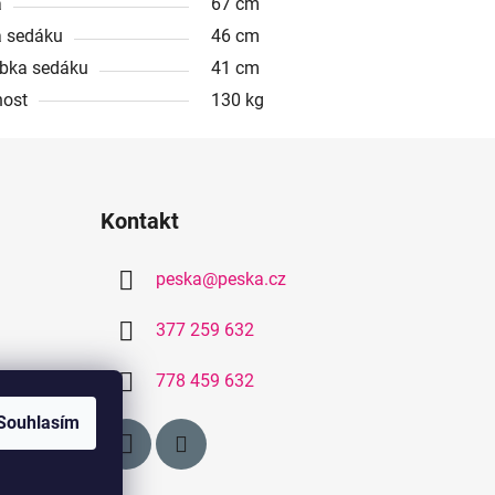
a
67 cm
a sedáku
46 cm
bka sedáku
41 cm
ost
130 kg
Kontakt
peska
@
peska.cz
377 259 632
778 459 632
Souhlasím