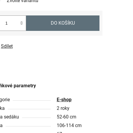
Zvolte variantu
DO KOŠÍKU
Sdílet
ňkové parametry
gorie
E-shop
ka
2 roky
a sedáku
52-60 cm
ka
106-114 cm