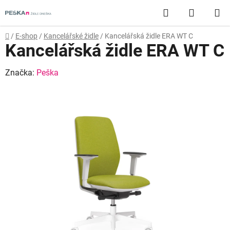
Přejít
Hledat
NÁKUP
na
obsah
KOŠÍK
Domů
/
E-shop
/
Kancelářské židle
/
Kancelářská židle ERA WT C
Kancelářská židle ERA WT C
Značka:
Peška