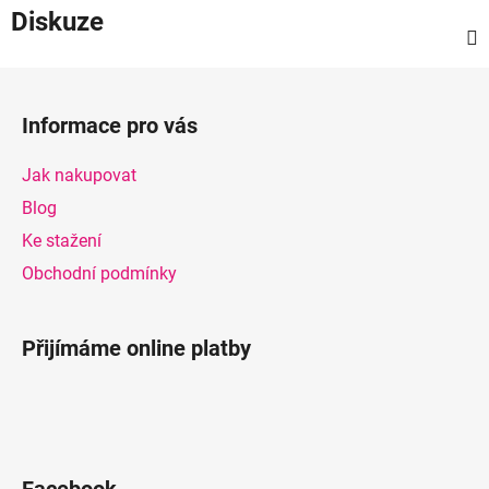
Diskuze
Z
á
Informace pro vás
p
a
Jak nakupovat
t
Blog
í
Ke stažení
Obchodní podmínky
Přijímáme online platby