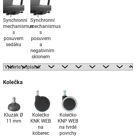
Synchronní
Synchronní
mechanismus
mechanismus
s
s
posuvem
posuvem
sedáku
a
negativním
sklonem
Kolečka
Kluzák Ø
Kolečko
Kolečko
11 mm
KNK WEB
KNP WEB
na
na tvrdé
koberec
povrchy