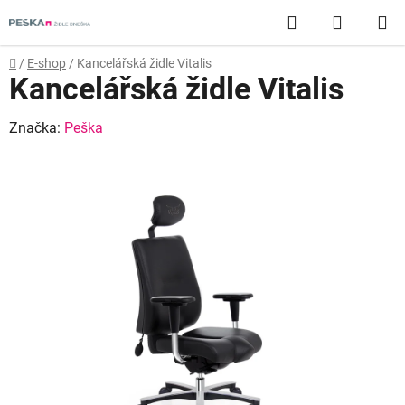
Přejít
Hledat
NÁKUP
na
obsah
KOŠÍK
Domů
/
E-shop
/
Kancelářská židle Vitalis
Kancelářská židle Vitalis
Značka:
Peška