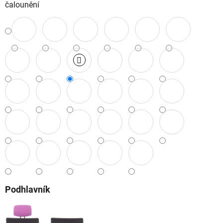
čalounění
Podhlavník