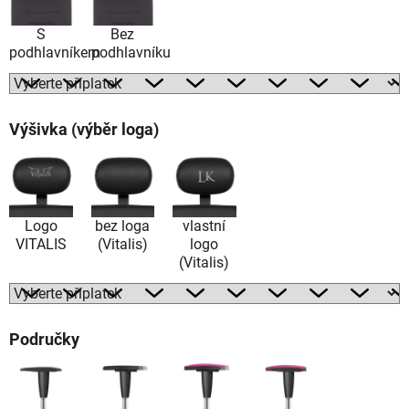
S
Bez
podhlavníkem
podhlavníku
Výšivka (výběr loga)
Logo
bez loga
vlastní
VITALIS
(Vitalis)
logo
(Vitalis)
Područky