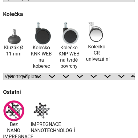
Kolečka
Kolečko
Kluzák Ø
Kolečko
Kolečko
CR
11 mm
KNK WEB
KNP WEB
univerzální
na
na tvrdé
koberec
povrchy
Ostatní
Bez
IMPREGNACE
NANO
NANOTECHNOLOGIÍ
IMPREGNACE