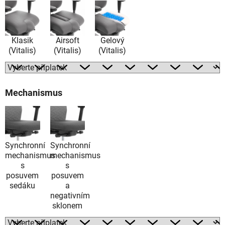
Klasik
Airsoft
Gelový
(Vitalis)
(Vitalis)
(Vitalis)
Mechanismus
Synchronní
Synchronní
mechanismus
mechanismus
s
s
posuvem
posuvem
sedáku
a
negativním
sklonem