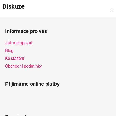
Diskuze
Z
á
Informace pro vás
p
a
Jak nakupovat
t
Blog
í
Ke stažení
Obchodní podmínky
Přijímáme online platby