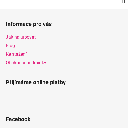
Z
á
Informace pro vás
p
a
Jak nakupovat
t
Blog
í
Ke stažení
Obchodní podmínky
Přijímáme online platby
Facebook