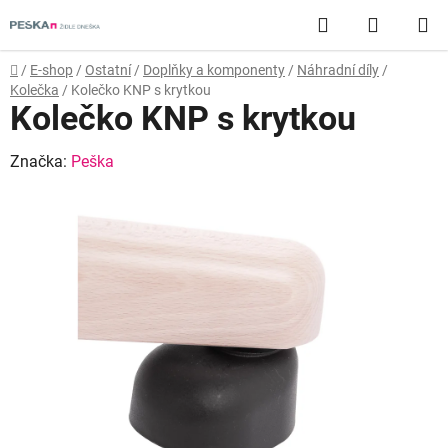
Přejít
Hledat
NÁKUP
na
obsah
KOŠÍK
Domů
/
E-shop
/
Ostatní
/
Doplňky a komponenty
/
Náhradní díly
/
Kolečka
/
Kolečko KNP s krytkou
Kolečko KNP s krytkou
Značka:
Peška