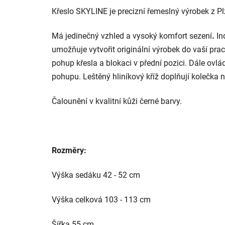
Křeslo SKYLINE je precizní řemeslný výrobek z P
Má jedinečný vzhled a vysoký komfort sezení
.
In
umožňuje vytvořit originální výrobek do vaší p
pohup křesla a blokaci v přední pozici. Dále ovlá
pohupu. Leštěný hliníkový kříž doplňují kolečka 
Čalounění v kvalitní kůži černé barvy.
Rozměry:
Výška sedáku 42 - 52 cm
Výška celková 103 - 113 cm
Šířka 55 cm