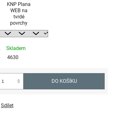
KNP Plana
WEB na
tvrdé
povrchy
Skladem
4630
DO KOŠÍKU
Sdílet