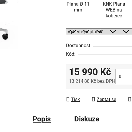
Plana Ø 11
KNK Plana
mm
WEB na
koberec
Dostupnost
Kód:
15 990 Kč
13 214,88 Kč
bez DPH
Měrná cena:
Tisk
Zeptat se
Popis
Diskuze