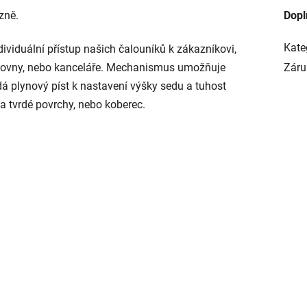
lzně.
Dopl
Kate
dividuální přístup našich čalouníků k zákazníkovi,
racovny, nebo kanceláře. Mechanismus umožňuje
Záru
dá plynový píst k nastavení výšky sedu a tuhost
na tvrdé povrchy, nebo koberec.