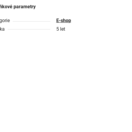
ňkové parametry
gorie
E-shop
ka
5 let