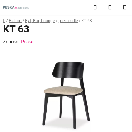
Přejít
Hledat
NÁKUP
na
obsah
KOŠÍK
Domů
/
E-shop
/
Byt, Bar, Lounge
/
jídelní židle
/
KT 63
KT 63
Značka:
Peška