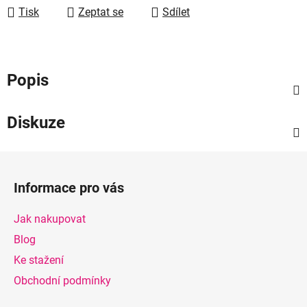
Tisk
Zeptat se
Sdílet
Popis
Diskuze
Z
á
Informace pro vás
p
a
Jak nakupovat
t
Blog
í
Ke stažení
Obchodní podmínky