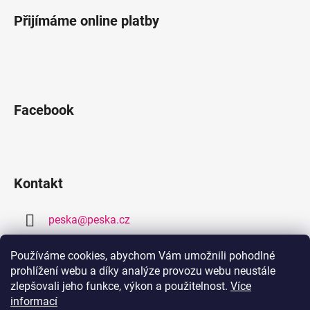
Přijímáme online platby
Facebook
Kontakt
peska
@
peska.cz
377 259 632
Používáme cookies, abychom Vám umožnili pohodlné
prohlížení webu a díky analýze provozu webu neustále
778 459 632
zlepšovali jeho funkce, výkon a použitelnost.
Více
informací