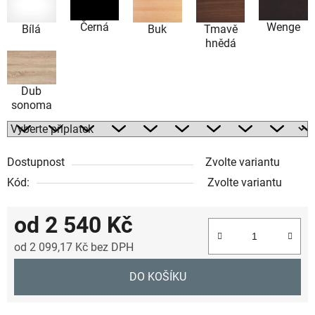
Černá
Wenge
Bílá
Buk
Tmavě
hnědá
Dub
sonoma
Dostupnost
Zvolte variantu
Kód:
Zvolte variantu
od
2 540 Kč
od
2 099,17 Kč
bez DPH
Měrná cena:
DO KOŠÍKU