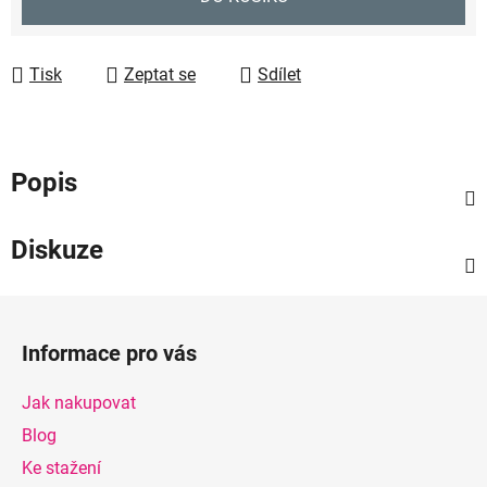
Tisk
Zeptat se
Sdílet
Popis
Diskuze
Z
á
Informace pro vás
p
a
Jak nakupovat
t
Blog
í
Ke stažení