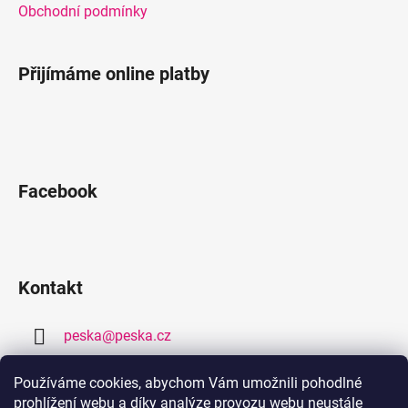
Obchodní podmínky
Přijímáme online platby
Facebook
Kontakt
peska
@
peska.cz
377 259 632
Používáme cookies, abychom Vám umožnili pohodlné
prohlížení webu a díky analýze provozu webu neustále