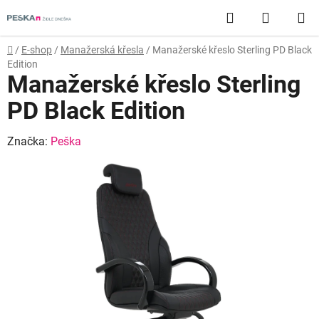
Přejít
Hledat
NÁKUP
na
obsah
KOŠÍK
Domů
/
E-shop
/
Manažerská křesla
/
Manažerské křeslo Sterling PD Black
Edition
Manažerské křeslo Sterling
PD Black Edition
Značka:
Peška