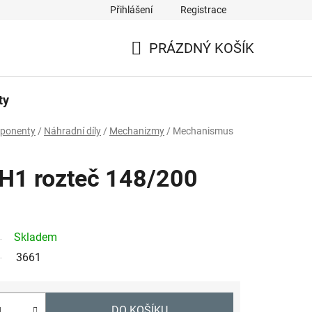
Přihlášení
Registrace
PRÁZDNÝ KOŠÍK
NÁKUPNÍ
KOŠÍK
ty
mponenty
/
Náhradní díly
/
Mechanizmy
/
Mechanismus
H1 rozteč 148/200
Skladem
3661
DO KOŠÍKU