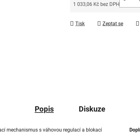
1 033,06 Kč bez DPH
Měrná cena:
Tisk
Zeptat se
Popis
Diskuze
cí mechanismus s váhovou regulací a blokací
Dopl