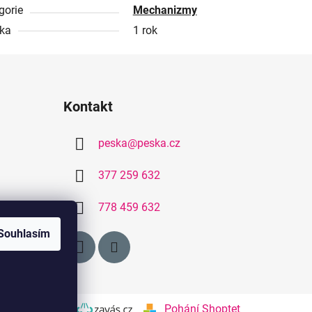
gorie
Mechanizmy
ka
1 rok
Kontakt
peska
@
peska.cz
377 259 632
778 459 632
Souhlasím
ořil
Pohání Shoptet