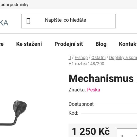
odní podmínky
ce
Ke stažení
Prodejní síť
Blog
Kontak
Domů
/
E-shop
/
Ostatní
/
Doplňky a ko
H1 rozteč 148/200
Mechanismus 
Značka:
Peška
Dostupnost
Kód:
1 250 Kč