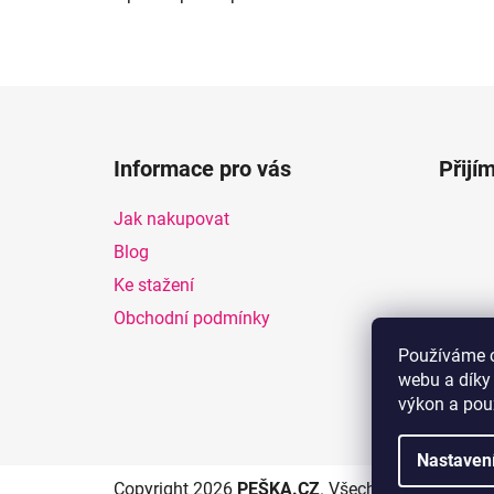
Z
á
Informace pro vás
Přijí
p
a
Jak nakupovat
t
Blog
í
Ke stažení
Obchodní podmínky
Používáme c
webu a díky
výkon a pou
Nastaven
Copyright 2026
PEŠKA.CZ
. Všechna práva vyhra