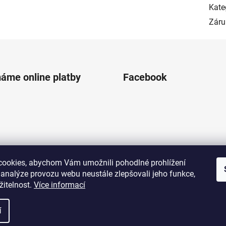
Kate
Záru
máme online platby
Facebook
ookies, abychom Vám umožnili pohodlné prohlížení
 analýze provozu webu neustále zlepšovali jeho funkce,
žitelnost.
Více informací
í
zena.
Vytv