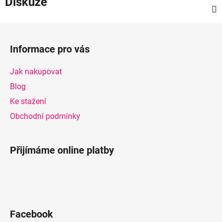
Diskuze
Z
á
Informace pro vás
p
a
Jak nakupovat
t
Blog
í
Ke stažení
Obchodní podmínky
Přijímáme online platby
Facebook