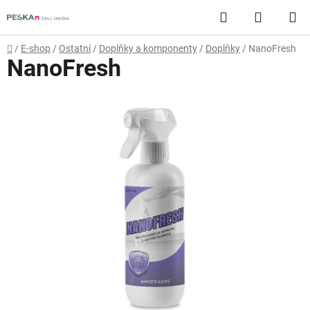
Přejít
Hledat
NÁKUP
na
obsah
KOŠÍK
Domů
/
E-shop
/
Ostatní
/
Doplňky a komponenty
/
Doplňky
/
NanoFresh
NanoFresh