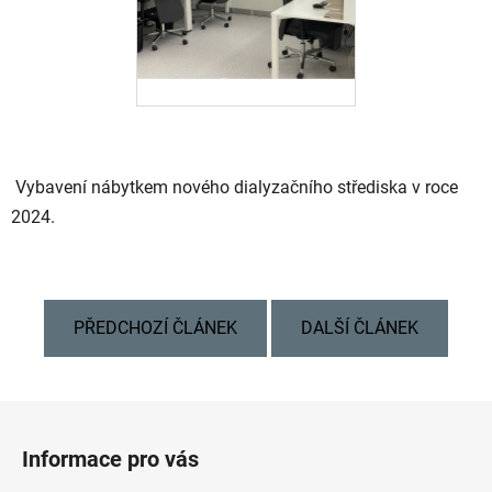
Vybavení nábytkem nového dialyzačního střediska v roce
2024.
PŘEDCHOZÍ ČLÁNEK
DALŠÍ ČLÁNEK
Z
á
Informace pro vás
p