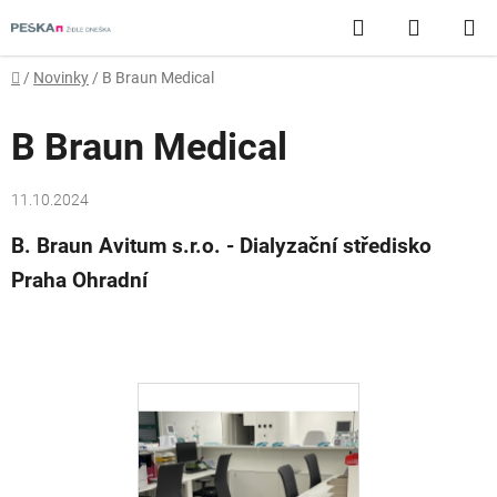
Přejít
Hledat
NÁKUP
na
obsah
KOŠÍK
Domů
/
Novinky
/
B Braun Medical
B Braun Medical
11.10.2024
B. Braun Avitum s.r.o. - Dialyzační středisko
Praha Ohradní