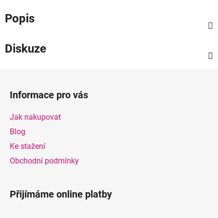
Popis
Diskuze
Z
á
Informace pro vás
p
a
Jak nakupovat
t
Blog
í
Ke stažení
Obchodní podmínky
Přijímáme online platby