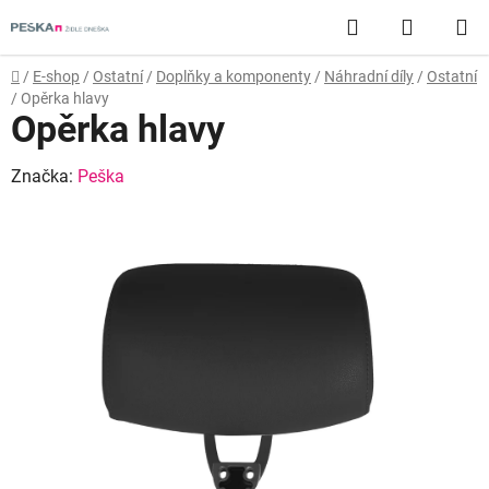
Přejít
Hledat
NÁKUP
na
obsah
KOŠÍK
Domů
/
E-shop
/
Ostatní
/
Doplňky a komponenty
/
Náhradní díly
/
Ostatní
/
Opěrka hlavy
Opěrka hlavy
Značka:
Peška