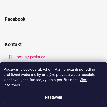
Facebook
Kontakt
peska
@
peska.cz
377 259 632
Používáme cookies, abychom Vám umožnili pohodlné
prohlížení webu a díky analýze provozu webu neustále
778 459 632
zlepšovali jeho funkce, výkon a použitelnost.
Více
informací
Nastavení