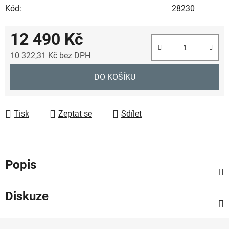
Kód:
28230
12 490 Kč
10 322,31 Kč
bez DPH
Měrná cena:
DO KOŠÍKU
Tisk
Zeptat se
Sdílet
Popis
Diskuze
Z