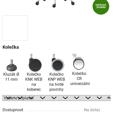
DOPRAVA
ZDARMA
Kolečka
Kolečko
Kluzák Ø
Kolečko
Kolečko
CR
11 mm
KNK WEB
KNP WEB
univerzální
na
na tvrdé
koberec
povrchy
Dostupnost
Na dotaz