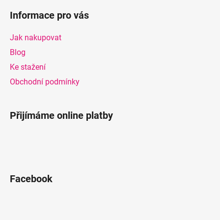
á
Informace pro vás
p
a
Jak nakupovat
t
Blog
í
Ke stažení
Obchodní podmínky
Přijímáme online platby
Facebook