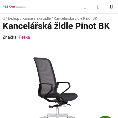
Přejít
Hledat
NÁKUP
na
obsah
KOŠÍK
Domů
/
E-shop
/
Kancelářské židle
/
Kancelářská židle Pinot BK
Kancelářská židle Pinot BK
Značka:
Peška