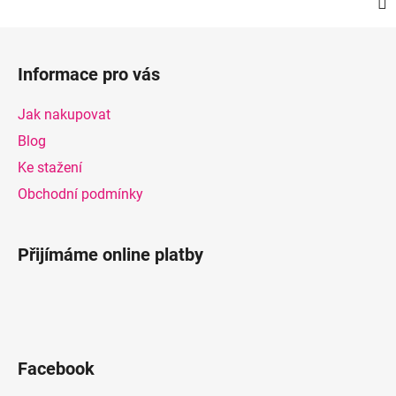
Z
á
Informace pro vás
p
a
Jak nakupovat
t
Blog
í
Ke stažení
Obchodní podmínky
Přijímáme online platby
Facebook