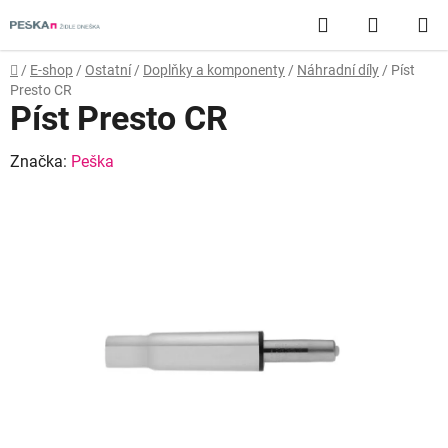
Přejít
Hledat
NÁKUP
na
obsah
KOŠÍK
Domů
/
E-shop
/
Ostatní
/
Doplňky a komponenty
/
Náhradní díly
/
Píst
Presto CR
Píst Presto CR
Značka:
Peška