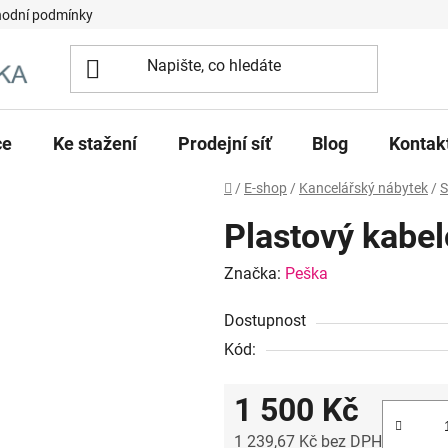
odní podmínky
ce
Ke stažení
Prodejní síť
Blog
Kontak
Domů
/
E-shop
/
Kancelářský nábytek
/
S
Plastový kabe
Značka:
Peška
Dostupnost
Kód:
1 500 Kč
1 239,67 Kč bez DPH