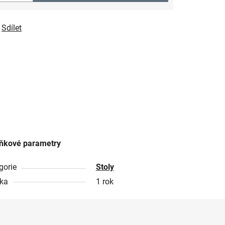
Sdílet
ňkové parametry
gorie
Stoly
ka
1 rok