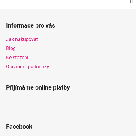
Z
á
Informace pro vás
p
a
Jak nakupovat
t
Blog
í
Ke stažení
Obchodní podmínky
Přijímáme online platby
Facebook