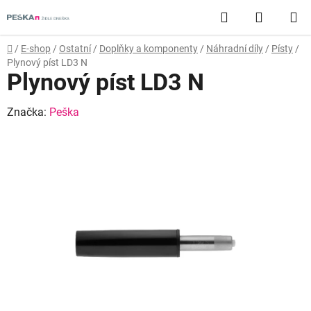
Přejít
Hledat
NÁKUP
na
obsah
KOŠÍK
Domů
/
E-shop
/
Ostatní
/
Doplňky a komponenty
/
Náhradní díly
/
Písty
/
Plynový píst LD3 N
Plynový píst LD3 N
Značka:
Peška