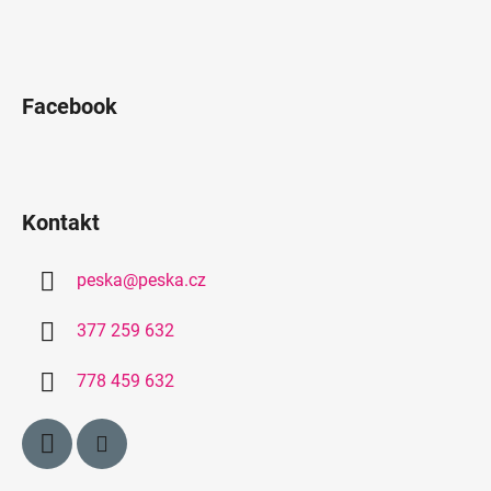
Facebook
Kontakt
peska
@
peska.cz
377 259 632
778 459 632