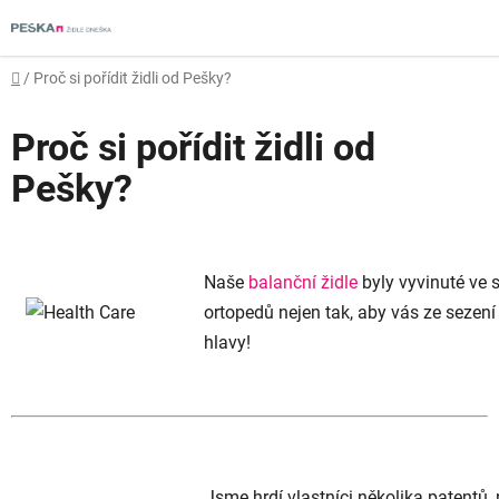
Přejít
na
obsah
Domů
/
Proč si pořídit židli od Pešky?
Proč si pořídit židli od
Pešky?
Naše
balanční židle
byly vyvinuté ve 
ortopedů nejen tak, aby vás ze sezení
hlavy!
Jsme hrdí vlastníci několika patentů