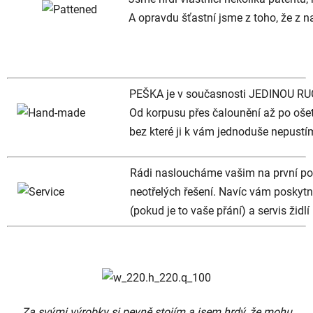
A opravdu šťastní jsme z toho, že z n
PEŠKA je v současnosti JEDINOU RU
Od korpusu přes čalounění až po ošet
bez které ji k vám jednoduše nepustí
Rádi nasloucháme vašim na první poh
neotřelých řešení. Navíc vám posky
(pokud je to vaše přání) a servis židl
Za svými výrobky si pevně stojím a jsem hrdý, že mohu