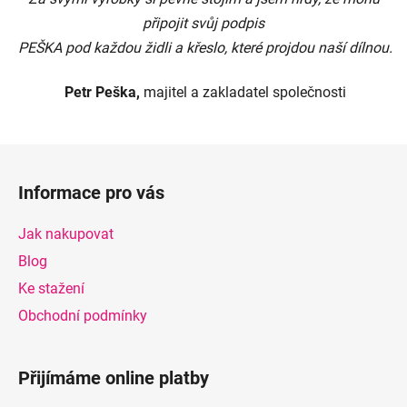
připojit svůj podpis
PEŠKA pod každou židli a křeslo, které projdou naší dílnou.
Petr Peška,
majitel a
zakladatel společnosti
Z
á
Informace pro vás
p
a
Jak nakupovat
t
Blog
í
Ke stažení
Obchodní podmínky
Přijímáme online platby