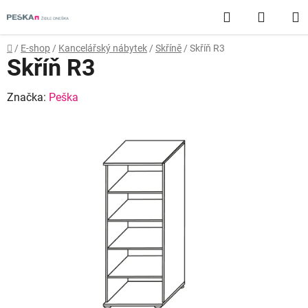
Přejít
Hledat
NÁKUP
na
obsah
KOŠÍK
Domů
/
E-shop
/
Kancelářský nábytek
/
Skříně
/
Skříň R3
Skříň R3
Značka:
Peška