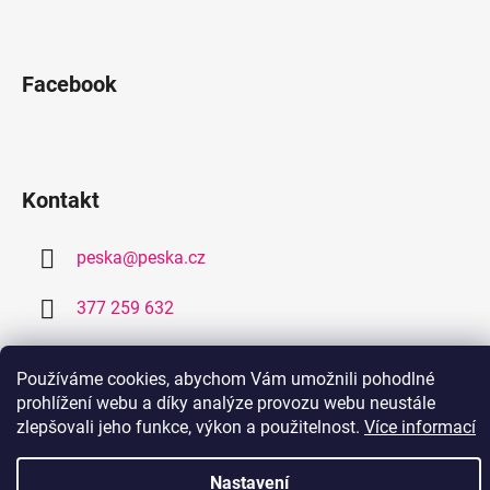
Facebook
Kontakt
peska
@
peska.cz
377 259 632
778 459 632
Používáme cookies, abychom Vám umožnili pohodlné
prohlížení webu a díky analýze provozu webu neustále
zlepšovali jeho funkce, výkon a použitelnost.
Více informací
Nastavení