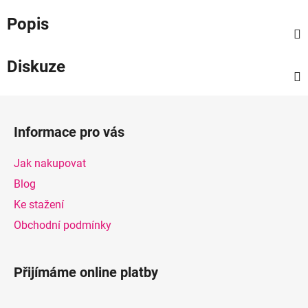
Popis
Diskuze
Z
á
Informace pro vás
p
a
Jak nakupovat
t
Blog
í
Ke stažení
Obchodní podmínky
Přijímáme online platby