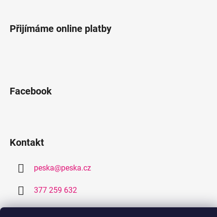
Přijímáme online platby
Facebook
Kontakt
peska
@
peska.cz
377 259 632
778 459 632