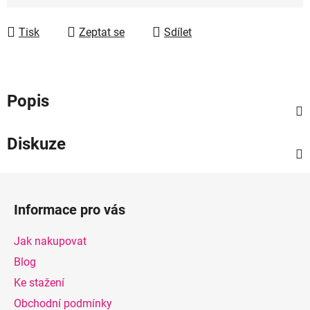
Měrná cena:
Tisk
Zeptat se
Sdílet
Popis
Diskuze
Z
á
Informace pro vás
p
a
Jak nakupovat
t
Blog
í
Ke stažení
Obchodní podmínky