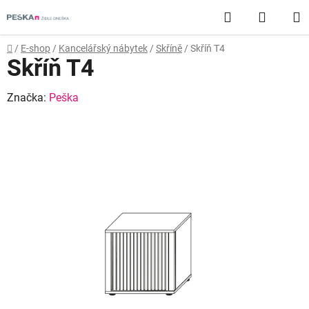
Přejít
Hledat
NÁKUP
na
obsah
KOŠÍK
Domů
/
E-shop
/
Kancelářský nábytek
/
Skříně
/
Skříň T4
Skříň T4
Značka:
Peška