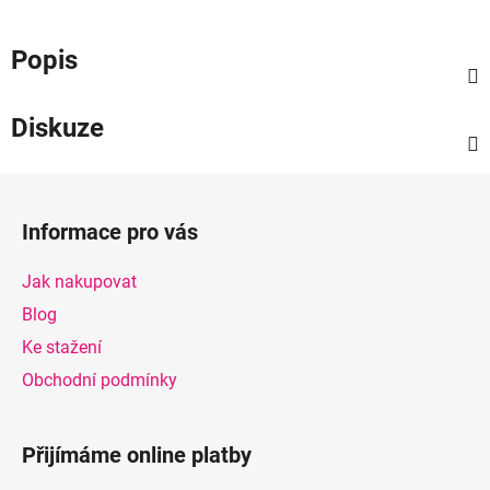
Popis
Diskuze
Z
á
Informace pro vás
p
a
Jak nakupovat
t
Blog
í
Ke stažení
Obchodní podmínky
Přijímáme online platby