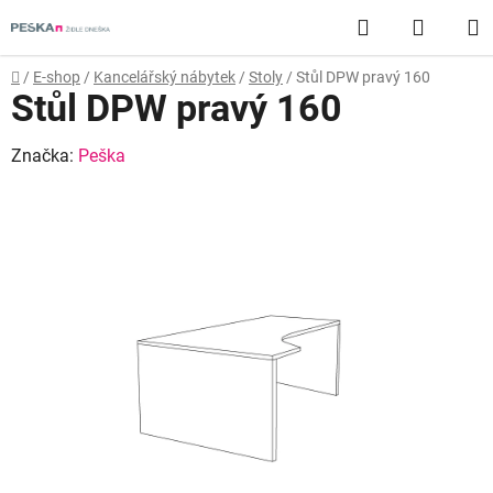
Přejít
Hledat
NÁKUP
na
obsah
KOŠÍK
Domů
/
E-shop
/
Kancelářský nábytek
/
Stoly
/
Stůl DPW pravý 160
Stůl DPW pravý 160
Značka:
Peška