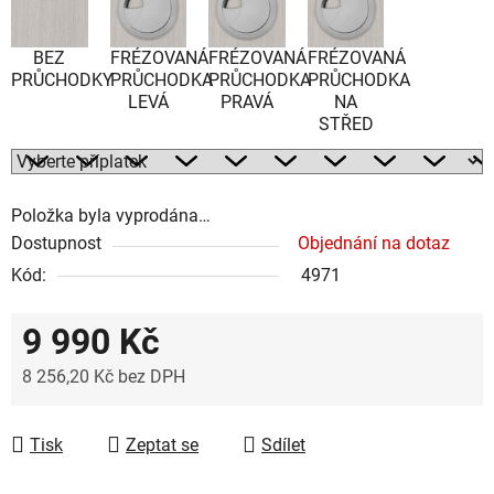
BEZ
FRÉZOVANÁ
FRÉZOVANÁ
FRÉZOVANÁ
PRŮCHODKY
PRŮCHODKA
PRŮCHODKA
PRŮCHODKA
LEVÁ
PRAVÁ
NA
STŘED
Položka byla vyprodána…
Dostupnost
Objednání na dotaz
Kód:
4971
9 990 Kč
8 256,20 Kč
bez DPH
Měrná cena:
Tisk
Zeptat se
Sdílet