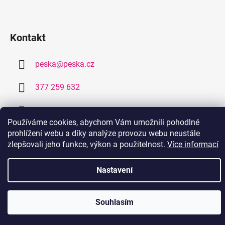
Kontakt
peska
@
peska.cz
377 259 632
778 459 632
Používáme cookies, abychom Vám umožnili pohodlné
prohlížení webu a díky analýze provozu webu neustále
zlepšovali jeho funkce, výkon a použitelnost.
Více informací
Nastavení
Vytvořil
Pohání Shoptet
Copyright 2026
PEŠKA.CZ
. Všechna práva vyhrazena.
Souhlasím