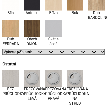
Bílá
Antracit
Bříza
Buk
Dub
BARDOLIN
Dub
Ořech
Světle
FERRARA
DIJON
šedá
Ostatní
BEZ
FRÉZOVANÁ
FRÉZOVANÁ
FRÉZOVANÁ
PRŮCHODKY
PRŮCHODKA
PRŮCHODKA
PRŮCHODKA
LEVÁ
PRAVÁ
NA
STŘED