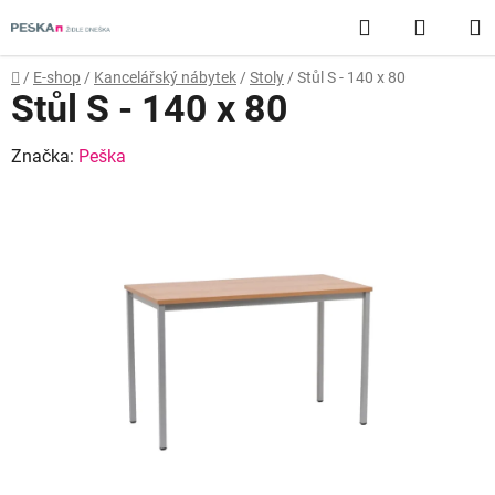
Přejít
Hledat
NÁKUP
na
obsah
KOŠÍK
Domů
/
E-shop
/
Kancelářský nábytek
/
Stoly
/
Stůl S - 140 x 80
Stůl S - 140 x 80
Značka:
Peška