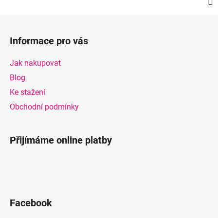
Z
á
Informace pro vás
p
a
Jak nakupovat
t
Blog
í
Ke stažení
Obchodní podmínky
Přijímáme online platby
Facebook