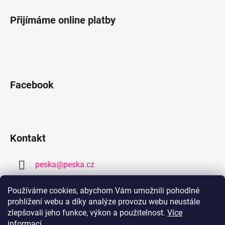
Přijímáme online platby
Facebook
Kontakt
peska
@
peska.cz
377 259 632
Používáme cookies, abychom Vám umožnili pohodlné
prohlížení webu a díky analýze provozu webu neustále
778 459 632
zlepšovali jeho funkce, výkon a použitelnost.
Více
informací