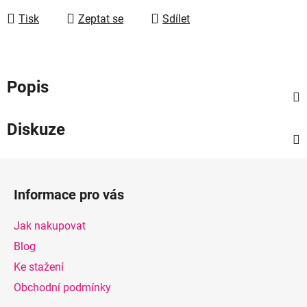
Tisk
Zeptat se
Sdílet
Popis
Diskuze
Z
á
Informace pro vás
p
a
Jak nakupovat
t
Blog
í
Ke stažení
Obchodní podmínky