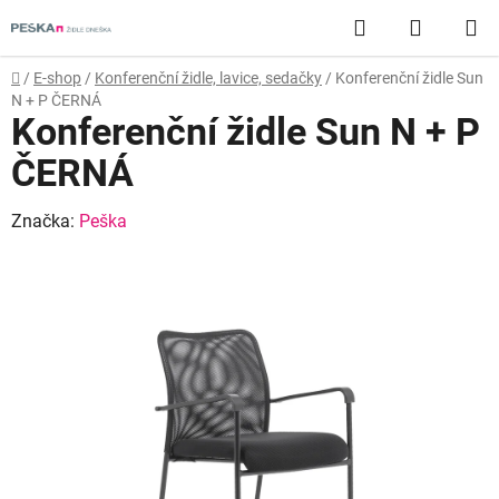
Přejít
Hledat
NÁKUP
na
obsah
KOŠÍK
Domů
/
E-shop
/
Konferenční židle, lavice, sedačky
/
Konferenční židle Sun
N + P ČERNÁ
Konferenční židle Sun N + P
ČERNÁ
Značka:
Peška