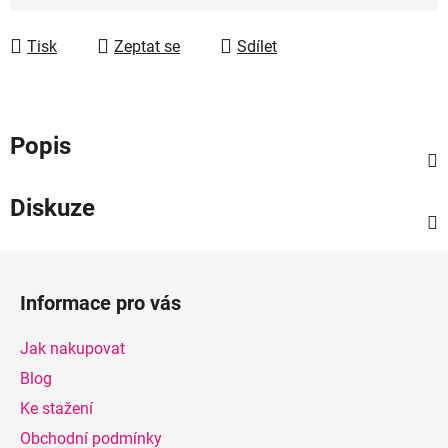
Měrná cena:
Tisk
Zeptat se
Sdílet
Popis
Diskuze
Z
á
Informace pro vás
p
a
Jak nakupovat
t
Blog
í
Ke stažení
Obchodní podmínky