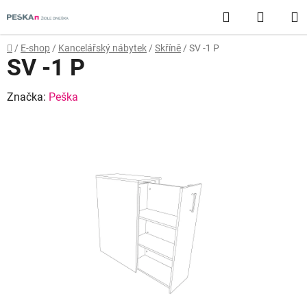
Přejít
Hledat
NÁKUP
na
obsah
KOŠÍK
Domů
/
E-shop
/
Kancelářský nábytek
/
Skříně
/
SV -1 P
SV -1 P
Značka:
Peška