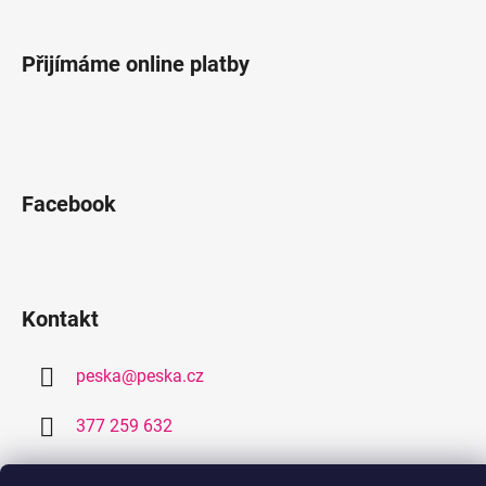
Přijímáme online platby
Facebook
Kontakt
peska
@
peska.cz
377 259 632
778 459 632