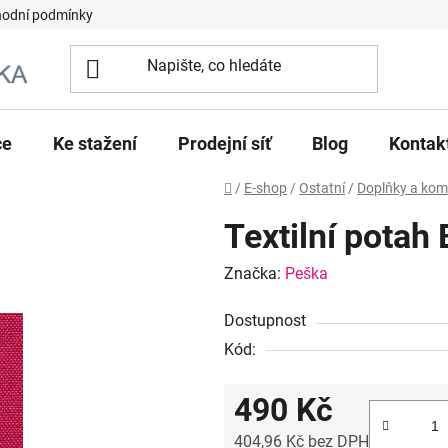
odní podmínky
ce
Ke stažení
Prodejní síť
Blog
Kontak
Domů
/
E-shop
/
Ostatní
/
Doplňky a ko
Textilní pota
Značka:
Peška
Dostupnost
Kód:
490 Kč
404,96 Kč bez DPH