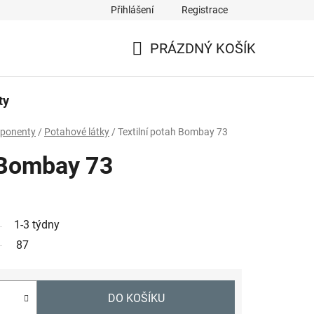
Přihlášení
Registrace
PRÁZDNÝ KOŠÍK
NÁKUPNÍ
KOŠÍK
ty
mponenty
/
Potahové látky
/
Textilní potah Bombay 73
h Bombay 73
1-3 týdny
87
DO KOŠÍKU