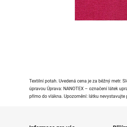
Textilní potah. Uvedená cena je za běžný metr. S
úpravou Úprava: NANOTEX – označení látek uprav
přímo do vlákna. Upozornění: látku nevystavujte 
Z
á