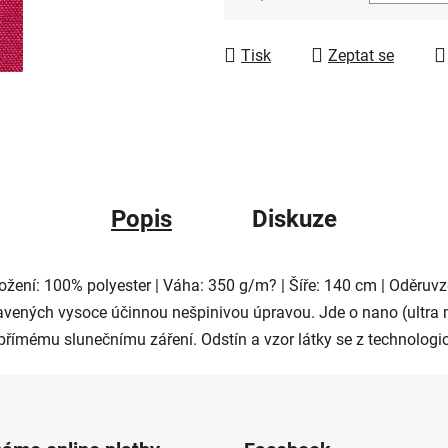
Měrná cena:
Tisk
Zeptat se
Popis
Diskuze
ložení: 100% polyester | Váha: 350 g/m? | Šíře: 140 cm | Oděruv
ených vysoce účinnou nešpinivou úpravou. Jde o nano (ultra m
přímému slunečnímu záření. Odstín a vzor látky se z technologi