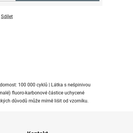
Sdílet
zdornost: 100 000 cyklů | Látka s nešpinivou
alé) fluoro-karbonové částice uchycené
ckých důvodů může mírně lišit od vzorníku.