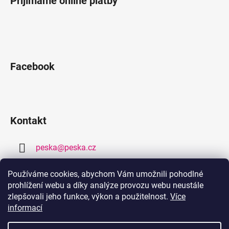
Přijímáme online platby
Facebook
Kontakt
peska
@
peska.cz
377 259 632
Používáme cookies, abychom Vám umožnili pohodlné
prohlížení webu a díky analýze provozu webu neustále
778 459 632
zlepšovali jeho funkce, výkon a použitelnost.
Více
informací