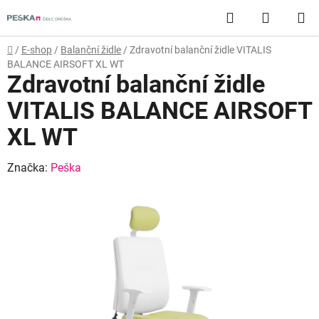
Přejít
Hledat
NÁKUP
na
obsah
KOŠÍK
Domů
/
E-shop
/
Balanční židle
/
Zdravotní balanční židle VITALIS
BALANCE AIRSOFT XL WT
Zdravotní balanční židle
VITALIS BALANCE AIRSOFT
XL WT
Značka:
Peška