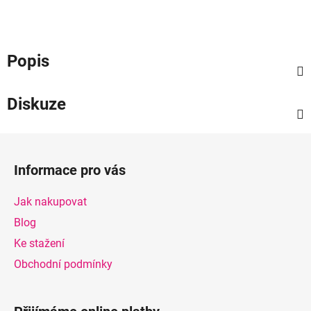
Popis
Diskuze
Z
á
Informace pro vás
p
a
Jak nakupovat
t
Blog
í
Ke stažení
Obchodní podmínky