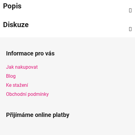
Popis
Diskuze
Z
á
Informace pro vás
p
a
Jak nakupovat
t
Blog
í
Ke stažení
Obchodní podmínky
Přijímáme online platby