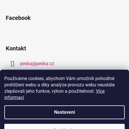
Facebook
Kontakt
peska
@
peska.cz
377 259 632
Používáme cookies, abychom Vám umožnili pohodlné
prohlížení webu a díky analýze provozu webu neustále
778 459 632
zlepšovali jeho funkce, výkon a použitelnost.
Více
informací
Nastavení