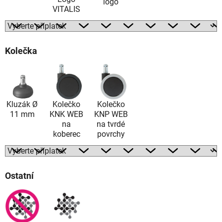
logo
VITALIS
Kolečka
Kluzák Ø
Kolečko
Kolečko
11 mm
KNK WEB
KNP WEB
na
na tvrdé
koberec
povrchy
Ostatní