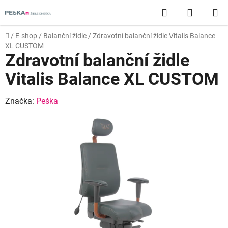
Přejít
Hledat
NÁKUP
na
obsah
KOŠÍK
Domů
/
E-shop
/
Balanční židle
/
Zdravotní balanční židle Vitalis Balance
XL CUSTOM
Zdravotní balanční židle
Vitalis Balance XL CUSTOM
Značka:
Peška