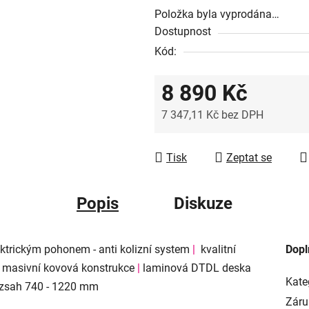
Položka byla vyprodána…
Dostupnost
Kód:
8 890 Kč
7 347,11 Kč
bez DPH
Měrná cena:
Tisk
Zeptat se
Popis
Diskuze
ektrickým pohonem - anti kolizní system
|
kvalitní
Dopl
masivní kovová konstrukce
|
laminová DTDL deska
Kate
zsah 740 - 1220 mm
Záru