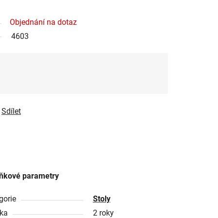
Objednání na dotaz
4603
Sdílet
ňkové parametry
gorie
Stoly
ka
2 roky