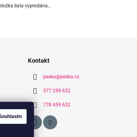
oložka byla vyprodána…
Kontakt
peska
@
peska.cz
377 259 632
778 459 632
Souhlasím