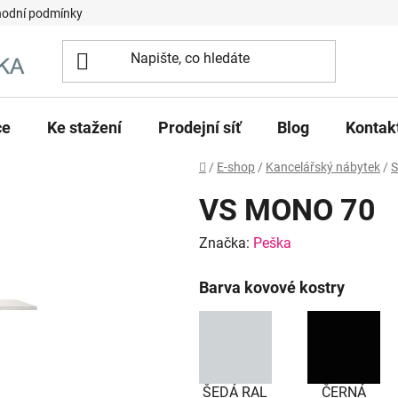
odní podmínky
ce
Ke stažení
Prodejní síť
Blog
Kontak
Domů
/
E-shop
/
Kancelářský nábytek
/
S
VS MONO 70
Značka:
Peška
Barva kovové kostry
ŠEDÁ RAL
ČERNÁ