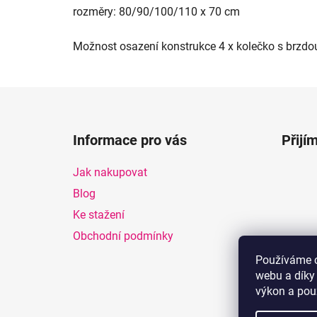
rozměry: 80/90/100/110 x 70 cm
Možnost osazení konstrukce 4 x kolečko s brzdo
Z
á
Informace pro vás
Přijí
p
a
Jak nakupovat
t
Blog
í
Ke stažení
Obchodní podmínky
Používáme c
webu a díky
výkon a pou