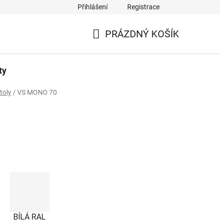
Přihlášení
Registrace
PRÁZDNÝ KOŠÍK
NÁKUPNÍ
KOŠÍK
ty
toly
/
VS MONO 70
BÍLÁ RAL