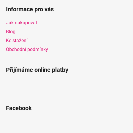
á
Informace pro vás
p
a
Jak nakupovat
t
Blog
í
Ke stažení
Obchodní podmínky
Přijímáme online platby
Facebook