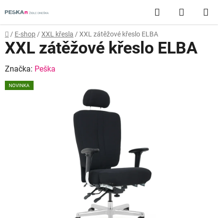
Přejít
Hledat
NÁKUP
na
obsah
KOŠÍK
Domů
/
E-shop
/
XXL křesla
/
XXL zátěžové křeslo ELBA
XXL zátěžové křeslo ELBA
Značka:
Peška
NOVINKA