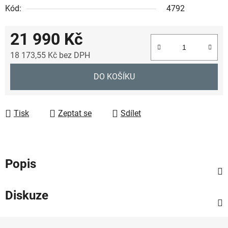
Kód:
4792
21 990 Kč
18 173,55 Kč
bez DPH
Měrná cena:
DO KOŠÍKU
Tisk
Zeptat se
Sdílet
Popis
Diskuze
Z